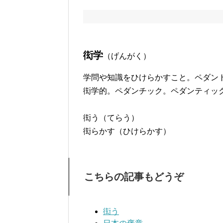
衒学
（げんがく）
学問や知識をひけらかすこと。ペダントリー
衒学的。ペダンチック。ペダンティッ
衒う（てらう）
衒らかす（ひけらかす）
こちらの記事もどうぞ
衒う