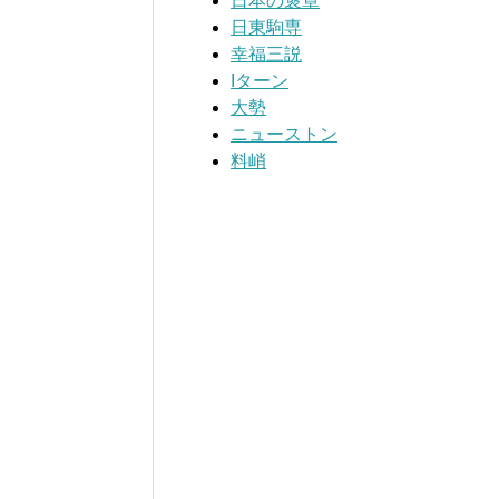
日本の褒章
日東駒専
幸福三説
Iターン
大勢
ニューストン
料峭