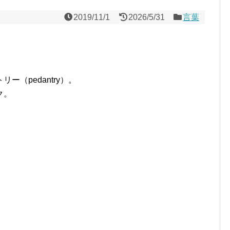
2019/11/1
2026/5/31
言葉
（pedantry）。
ク。