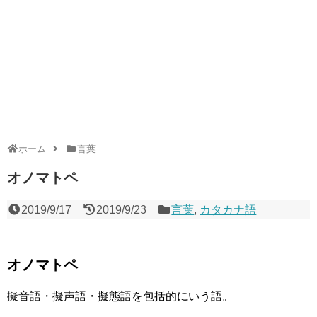
ホーム
言葉
オノマトペ
2019/9/17
2019/9/23
言葉
,
カタカナ語
オノマトペ
擬音語・擬声語・擬態語を包括的にいう語。