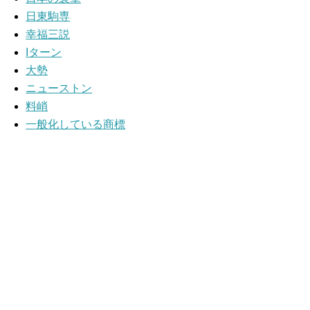
日東駒専
幸福三説
Iターン
大勢
ニューストン
料峭
一般化している商標