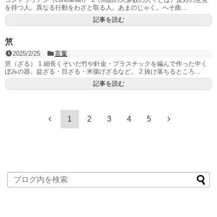
を持つ人。異なる行動をわざと取る人。あまのじゃく。へそ曲...
記事を読む
笊
2025/2/25
言葉
笊（ざる） 1 細長くそいだ竹や針金・プラスチックを編んで作った中く
ぼみの器。盆ざる・目ざる・米揚げざるなど。 2 抜け落ちるところ...
記事を読む
1
2
3
4
5