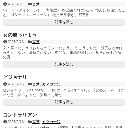
2025/2/27
言葉
Iターン（アイターン） （和製語） 都会生まれの人が、地方に移住するこ
と。 Uターン（ユーターン） 地方出身者が、都市部...
記事を読む
女の腐ったよう
2025/2/26
言葉
女の腐ったよう（おんなのくさったよう） うじうじした、態度などがは
っきりしない、決断力がない、柔弱な、未練がましい、めそめそした等
の男...
記事を読む
ビジョナリー
2025/2/26
言葉
,
カタカナ語
ビジョナリー（visionary） (1)幻の。幻影の(ような)。 幻想の。 (2) 1（計
画など）夢のような。実現不可能な。 ...
記事を読む
コントラリアン
2025/2/26
言葉
,
カタカナ語
コントラリアン（contrarian） 1（周囲の大多数の人々とは）反対の意見