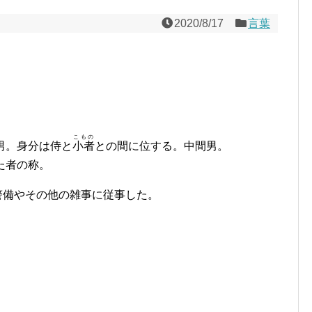
2020/8/17
言葉
こもの
た男。身分は侍と
小者
との間に位する。中間男。
た者の称。
警備やその他の雑事に従事した。