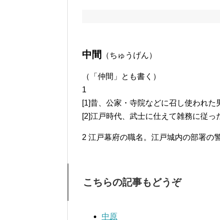
中間
（ちゅうげん）
（「仲間」とも書く）
1
[1]昔、公家・寺院などに召し使われ
[2]江戸時代、武士に仕えて雑務に従っ
2 江戸幕府の職名。江戸城内の部署の
こちらの記事もどうぞ
中原