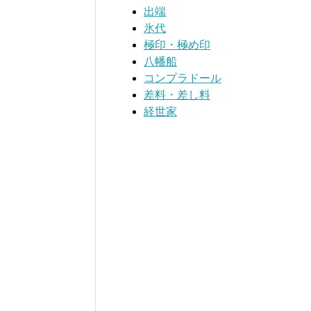
出端
氷代
極印・極め印
八幡船
コンプラドール
差料・差し料
経世家