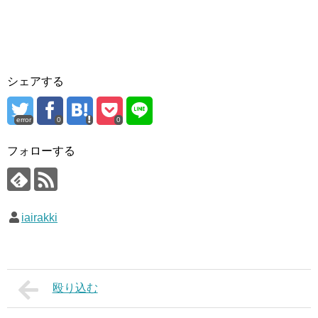
シェアする
error
0
0
フォローする
iairakki
殴り込む