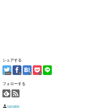
シェアする
error
0
0
フォローする
iairakki