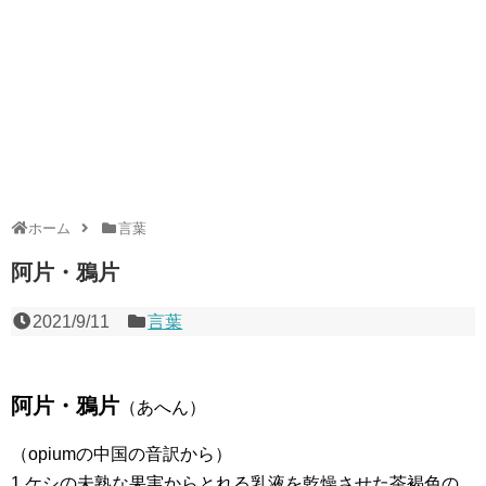
ホーム
言葉
阿片・鴉片
2021/9/11
言葉
阿片・鴉片
（あへん）
（opiumの中国の音訳から）
1 ケシの未熟な果実からとれる乳液を乾燥させた茶褐色の