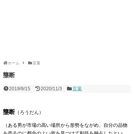
ホーム
言葉
壟断
2019/9/15
2020/11/3
言葉
壟断
（ろうだん）
（ある男が市場の高い場所から形勢をながめ、自分の品物
を売るのに都合のよい所を見つけて利益を独占したとい