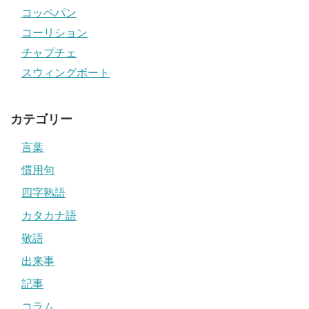
コッペパン
コーリション
チャプチェ
スウィングボート
カテゴリー
言葉
慣用句
四字熟語
カタカナ語
敬語
出来事
記事
コラム