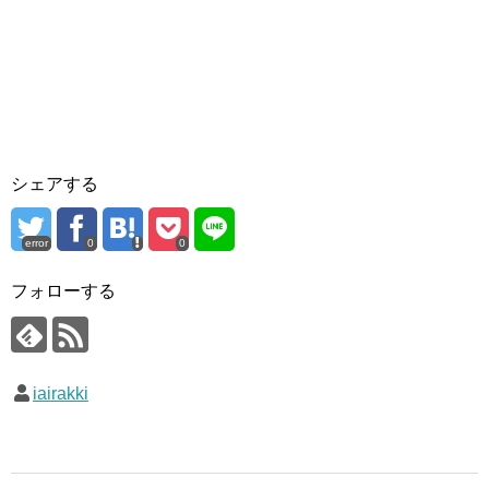
シェアする
error
0
0
フォローする
iairakki