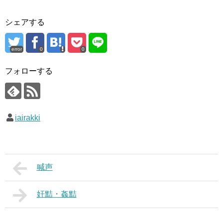
シェアする
error
0
0
フォローする
iairakki
喊声
奸黠・姦黠