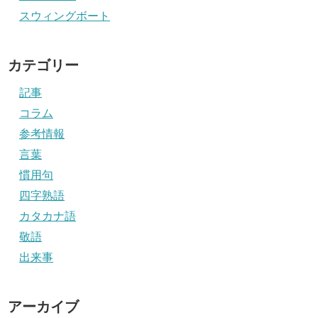
スウィングボート
カテゴリー
記事
コラム
参考情報
言葉
慣用句
四字熟語
カタカナ語
敬語
出来事
アーカイブ