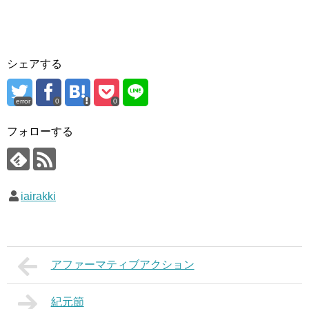
シェアする
error
0
0
フォローする
iairakki
アファーマティブアクション
紀元節