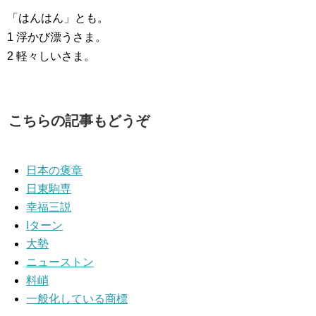
「はんはん」とも。
1 浮かび漂うさま。
2 軽々しいさま。
こちらの記事もどうぞ
日本の褒章
日東駒専
幸福三説
Iターン
大勢
ニューストン
料峭
一般化している商標