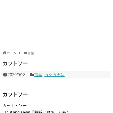
ホーム
言葉
カットソー
2020/9/18
言葉
,
カタカナ語
カットソー
カット・ソー
（cut and sewn「裁断と縫製」から）