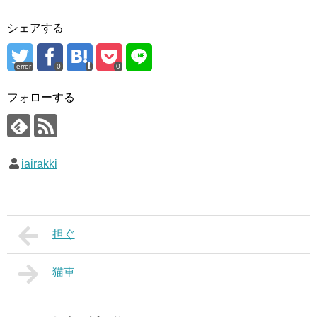
シェアする
error
0
0
フォローする
iairakki
担ぐ
猫車