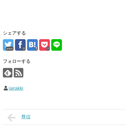
シェアする
error
0
0
フォローする
iairakki
尊信