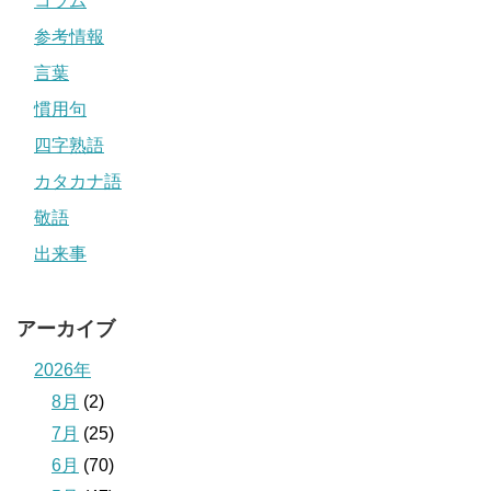
コラム
参考情報
言葉
慣用句
四字熟語
カタカナ語
敬語
出来事
アーカイブ
2026年
8月
(2)
7月
(25)
6月
(70)