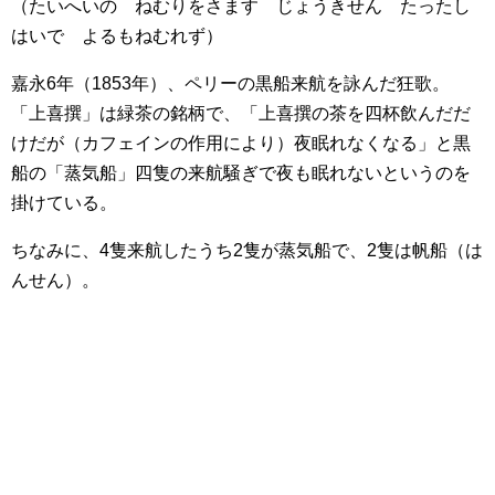
（たいへいの ねむりをさます じょうきせん たったし
はいで よるもねむれず）
嘉永6年（1853年）、ペリーの黒船来航を詠んだ狂歌。
「上喜撰」は緑茶の銘柄で、「上喜撰の茶を四杯飲んだだ
けだが（カフェインの作用により）夜眠れなくなる」と黒
船の「蒸気船」四隻の来航騒ぎで夜も眠れないというのを
掛けている。
ちなみに、4隻来航したうち2隻が蒸気船で、2隻は帆船（は
んせん）。