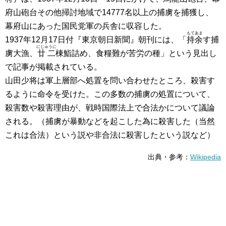
府山砲台その他掃討地域で14777名以上の捕虜を捕獲し、
幕府山にあった国民党軍の兵舎に収容した。
もてあま
1937年12月17日付『東京朝日新聞』朝刊には、「
持余
す捕
にじゅうに
虜大漁、
廿二
棟鮨詰め、食糧難が苦労の種」という見出し
で記事が掲載されている。
山田少将は軍上層部へ処置を問い合わせたところ、殺害す
るように命令を受けた。この多数の捕虜の処置について、
殺害数や殺害理由が、戦時国際法上で合法かについて議論
される。（捕虜が暴動などを起こした為に殺害した（当然
これは合法）という説や非合法に殺害したという説など）
出典・参考：
Wikipedia