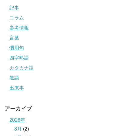
記事
コラム
参考情報
言葉
慣用句
四字熟語
カタカナ語
敬語
出来事
アーカイブ
2026年
8月
(2)