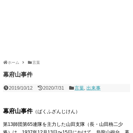
ホーム
言葉
幕府山事件
2019/10/12
2020/7/31
言葉
,
出来事
幕府山事件
（ばくふざんじけん）
第13師団第65連隊を主力した山田支隊（長・山田栴二少
将）は、1937年12月13日〜15日にかけて、烏龍山砲台、幕