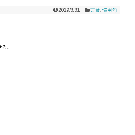
2019/8/31
言葉
,
慣用句
せる。