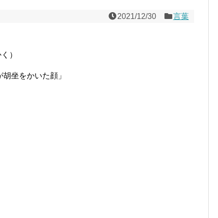
2021/12/30
言葉
かく）
が胡坐をかいた顔」