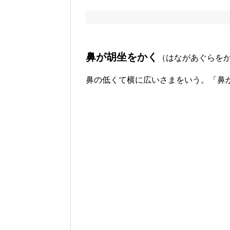
鼻が胡坐をかく
（はながあぐらを
鼻の低くて横に広いさまをいう。「鼻