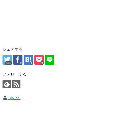
シェアする
error
0
0
フォローする
iairakki