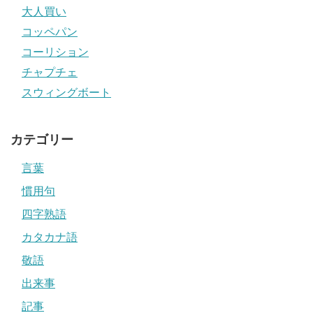
大人買い
コッペパン
コーリション
チャプチェ
スウィングボート
カテゴリー
言葉
慣用句
四字熟語
カタカナ語
敬語
出来事
記事