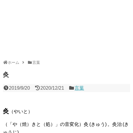
ホーム
言葉
灸
2019/9/20
2020/12/21
言葉
灸
（やいと）
（「や（焼）きと（処）」の音変化）灸 (きゅう) 。灸治 (き
ゅうじ) 。