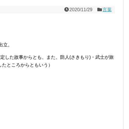
2020/11/29
言葉
出立。
平定した故事からとも、また、防人(さきもり)・武士が旅
したところからともいう）