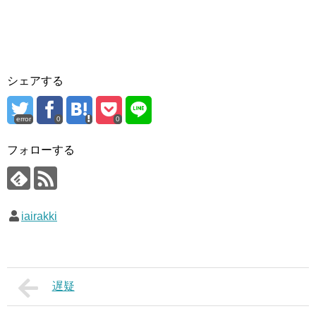
シェアする
error
0
0
フォローする
iairakki
遅疑