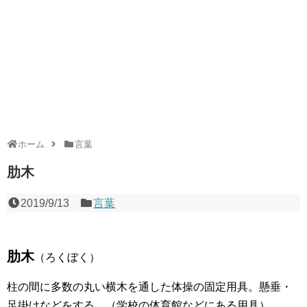
ホーム
言葉
肋木
2019/9/13
言葉
肋木
（ろくぼく）
柱の間に多数の丸い横木を通した体操の固定用具。懸垂・
足掛けなどをする。（学校の体育館などにある用具）