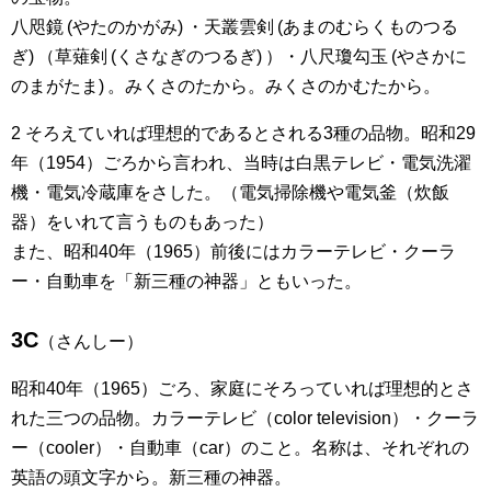
八咫鏡 (やたのかがみ) ・天叢雲剣 (あまのむらくものつる
ぎ) （草薙剣 (くさなぎのつるぎ) ）・八尺瓊勾玉 (やさかに
のまがたま) 。みくさのたから。みくさのかむたから。
2 そろえていれば理想的であるとされる3種の品物。昭和29
年（1954）ごろから言われ、当時は白黒テレビ・電気洗濯
機・電気冷蔵庫をさした。（電気掃除機や電気釜（炊飯
器）をいれて言うものもあった）
また、昭和40年（1965）前後にはカラーテレビ・クーラ
ー・自動車を「新三種の神器」ともいった。
3C
（さんしー）
昭和40年（1965）ごろ、家庭にそろっていれば理想的とさ
れた三つの品物。カラーテレビ（color television）・クーラ
ー（cooler）・自動車（car）のこと。名称は、それぞれの
英語の頭文字から。新三種の神器。