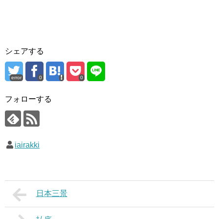
シェアする
error
0
0
フォローする
iairakki
日本三景