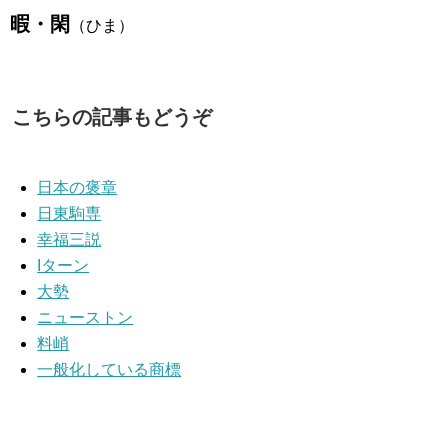
暇・閑
（ひま）
こちらの記事もどうぞ
日本の褒章
日東駒専
幸福三説
Iターン
大勢
ニューストン
料峭
一般化している商標