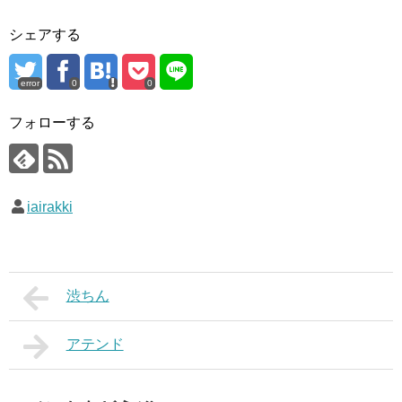
シェアする
error
0
0
フォローする
iairakki
渋ちん
アテンド