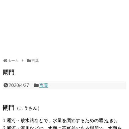
ホーム
言葉
閘門
2020/4/27
言葉
閘門
（こうもん）
1 運河・放水路などで、水量を調節するための堰(せき)。
2 運河・河川などの、水面に高低差のある場所で、水面を