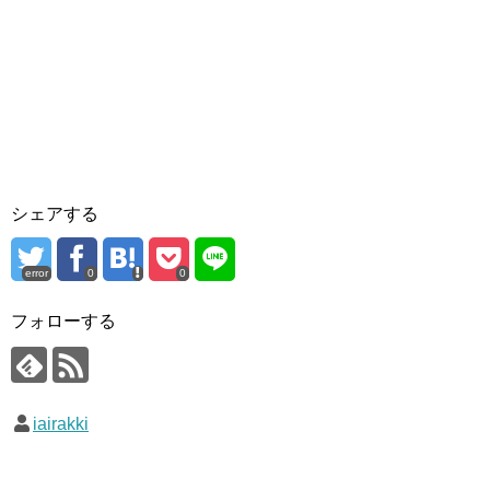
シェアする
error
0
0
フォローする
iairakki