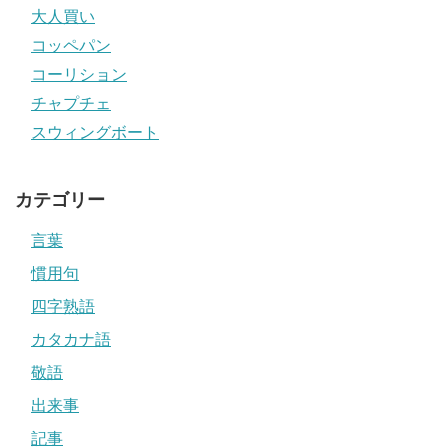
大人買い
コッペパン
コーリション
チャプチェ
スウィングボート
カテゴリー
言葉
慣用句
四字熟語
カタカナ語
敬語
出来事
記事