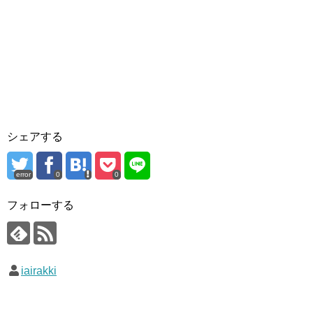
シェアする
error
0
0
フォローする
iairakki