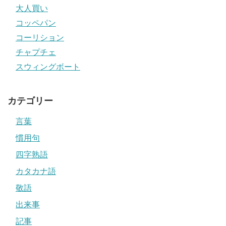
大人買い
コッペパン
コーリション
チャプチェ
スウィングボート
カテゴリー
言葉
慣用句
四字熟語
カタカナ語
敬語
出来事
記事