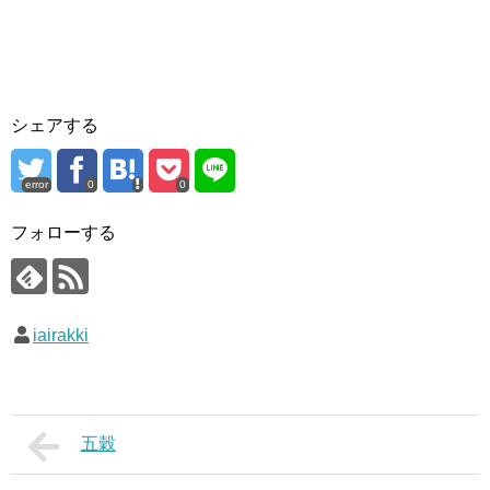
シェアする
error
0
0
フォローする
iairakki
五穀