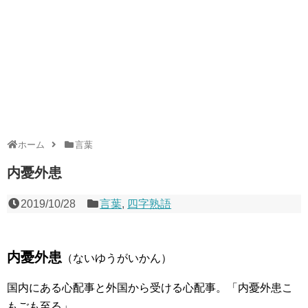
ホーム
言葉
内憂外患
2019/10/28
言葉
,
四字熟語
内憂外患
（ないゆうがいかん）
国内にある心配事と外国から受ける心配事。「内憂外患こ
もごも至る」