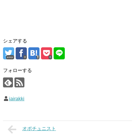
シェアする
error
0
0
フォローする
iairakki
オポチュニスト