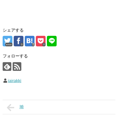
シェアする
error
0
0
フォローする
iairakki
塒