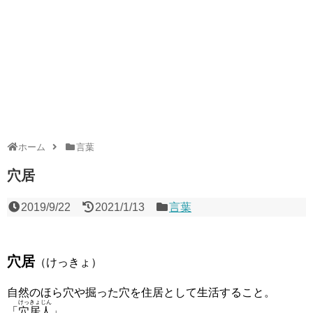
ホーム
言葉
穴居
2019/9/22
2021/1/13
言葉
穴居
（けっきょ）
自然のほら穴や掘った穴を住居として生活すること。
けっきょじん
「
穴居人
」