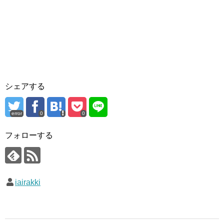
シェアする
error
0
0
フォローする
iairakki