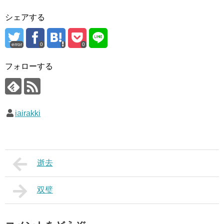
シェアする
error
0
0
フォローする
iairakki
逝去
双璧