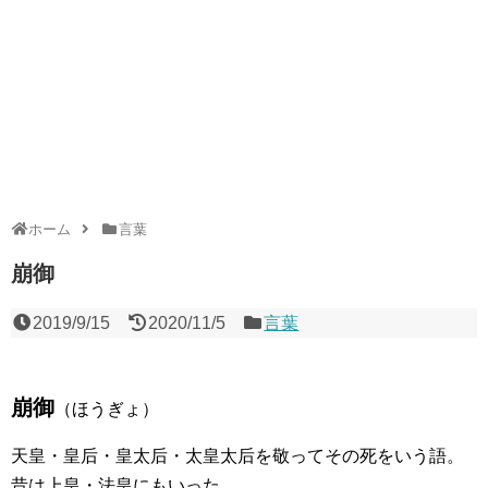
ホーム
言葉
崩御
2019/9/15
2020/11/5
言葉
崩御
（ほうぎょ）
天皇・皇后・皇太后・太皇太后を敬ってその死をいう語。
昔は上皇・法皇にもいった。