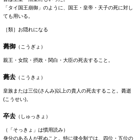
「タイ国王崩御」のように、国王・皇帝・天子の死に対し
ても用いる。
［類］お隠れになる
薨御
（こうぎょ）
親王・女院・摂政・関白・大臣の死去すること。
薨去
（こうきょ）
皇族または三位(さんみ)以上の貴人の死去すること。薨逝
(こうせい)。
卒去
（しゅっきょ）
（「そっきょ」は慣用読み）
身分のある人が死ぬこと。特に律令制では、四位・五位の